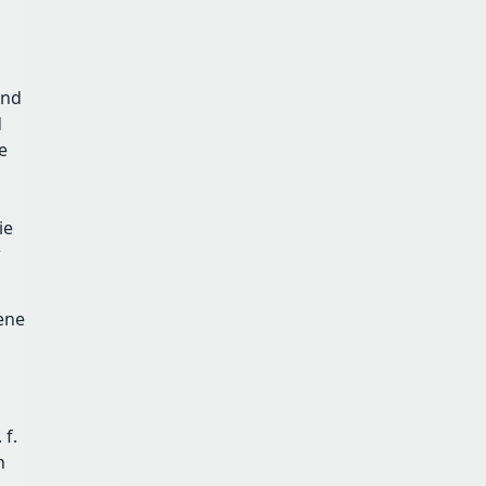
und
d
e
ie
r
ene
 f.
n